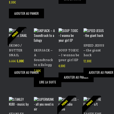
8,00
€
AJOUTER AU PANIER
PROMO
SKIMO /
SPEED JESUS
BUTTER
SKIPJACK –
SOUP TOXIC
– the giant
SNAIL
A
– I wanna be
hack
Soundtrack
your girl EP
Le
Le
8,00
€
5,00
€
12,00
€
to a Eulogy
prix
prix
4,00
€
initial
actuel
7,00
€
AJOUTER AU PANIER
AJOUTER AU PANIER
était :
est :
AJOUTER AU PANIER
8,00€.
5,00€.
LIRE LA SUITE
PROMO
PROMO
STANLEY
TASTE THE