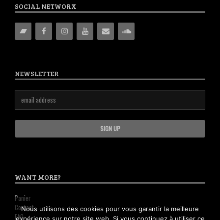
SOCIAL NETWORX
NEWSLETTER
WANT MORE?
Panier
Contact
Nous utilisons des cookies pour vous garantir la meilleure
FAQ
expérience sur notre site web. Si vous continuez à utiliser ce