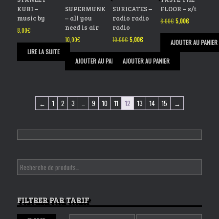
KUBI –
SUPERMUNK
SURICATES –
FLOOR – s/t
music by
– all you
radio radio
Le
Le
8,00
€
5,00
€
need is air
radio
prix
prix
8,00
€
initial
actuel
Le
Le
10,00
€
10,00
€
5,00
€
AJOUTER AU PANIER
était :
est :
prix
prix
LIRE LA SUITE
8,00€.
5,00€.
initial
actuel
AJOUTER AU PANIER
AJOUTER AU PANIER
était :
est :
10,00€.
5,00€.
←
1
2
3
…
9
10
11
12
13
14
15
→
FILTRER PAR TARIF