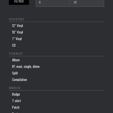
FILTRER
Prix
Prix
min
max
SUPPORT
12″ Vinyl
10″ Vinyl
7″ Vinyl
CD
FORMAT
Album
EP, maxi, single, démo
Split
Compilation
MERCH
Badge
T-shirt
Patch