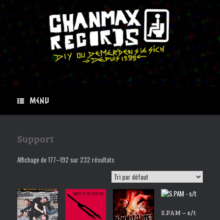
Skip
to
content
Menu
Support
Affichage de 177–192 sur 232 résultats
S.PAM – s/t