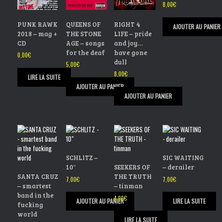
8,00
€
PUNK RAWK
QUEENS OF
RIGHT 4
AJOUTER AU PANIER
2018 – mag +
THE STONE
LIFE – pride
CD
AGE – songs
and joy…
for the deaf
have gone
0,00
€
dull
5,00
€
8,00
€
LIRE LA SUITE
AJOUTER AU PANIER
AJOUTER AU PANIER
SCHLITZ –
SIC WAITING
10″
SEEKERS OF
– derailer
SANTA CRUZ
THE TRUTH
7,00
€
7,00
€
– smartest
– tinman
band in the
4,00
€
AJOUTER AU PANIER
LIRE LA SUITE
fucking
world
LIRE LA SUITE