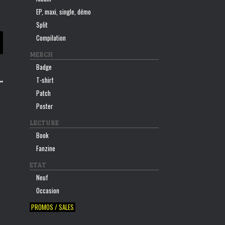
EP, maxi, single, démo
Split
Compilation
MERCH
Badge
T-shirt
Patch
Poster
LECTURE
Book
Fanzine
ETAT
Neuf
Occasion
PROMOS / SALES