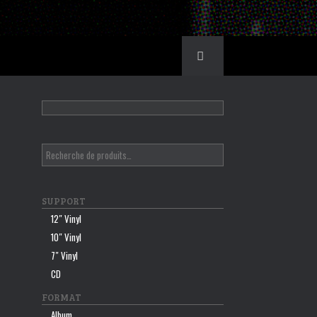
SUPPORT
12″ Vinyl
10″ Vinyl
7″ Vinyl
CD
FORMAT
Album