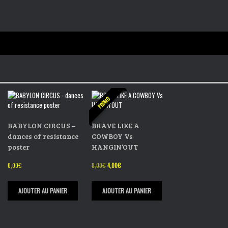
PROMO
BABYLON CIRCUS –
BRAVE LIKE A
dances of resistance
COWBOY Vs
poster
HANGIN’OUT
Le
Le
0,00
€
8,00
€
4,00
€
prix
prix
initial
actuel
était :
est :
AJOUTER AU PANIER
AJOUTER AU PANIER
8,00€.
4,00€.