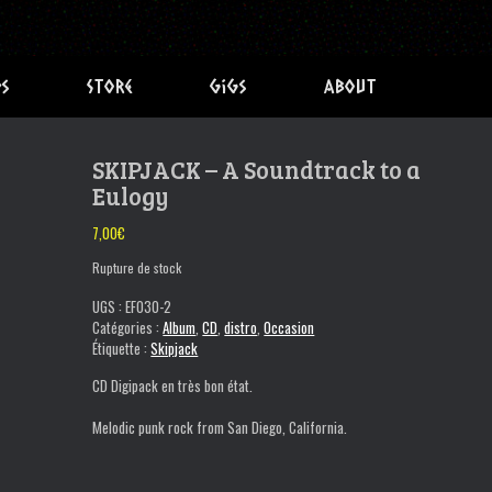
s
Store
Gigs
About
SKIPJACK – A Soundtrack to a
Eulogy
7,00
€
Rupture de stock
UGS :
EF030-2
Catégories :
Album
,
CD
,
distro
,
Occasion
Étiquette :
Skipjack
CD Digipack en très bon état.
Melodic punk rock from San Diego, California.