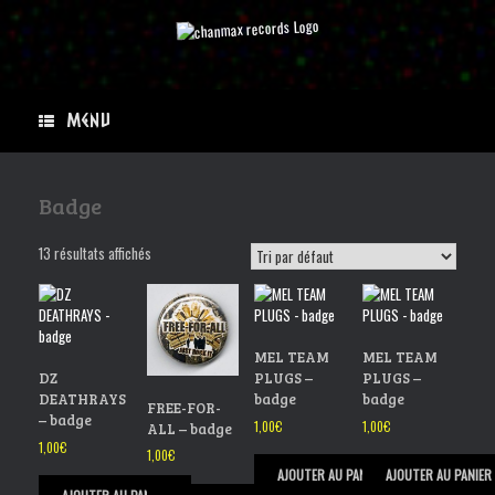
Skip
to
content
Menu
Badge
13 résultats affichés
MEL TEAM
MEL TEAM
DZ
PLUGS –
PLUGS –
DEATHRAYS
badge
badge
FREE-FOR-
– badge
1,00
€
1,00
€
ALL – badge
1,00
€
1,00
€
AJOUTER AU PANIER
AJOUTER AU PANIER