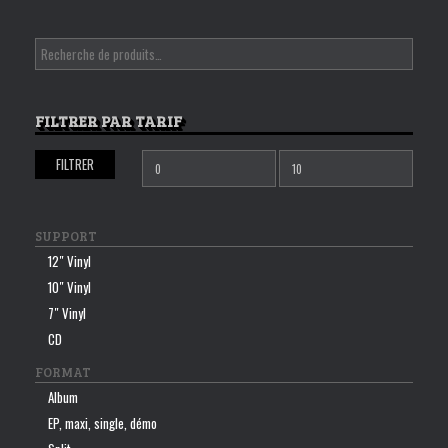
FILTRER PAR TARIF
FILTRER
Prix
Prix
min
max
SUPPORT
12″ Vinyl
10″ Vinyl
7″ Vinyl
CD
FORMAT
Album
EP, maxi, single, démo