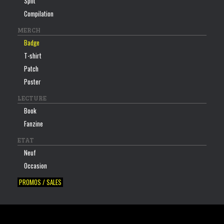
Split
Compilation
MERCH
Badge
T-shirt
Patch
Poster
LECTURE
Book
Fanzine
ETAT
Neuf
Occasion
PROMOS / SALES