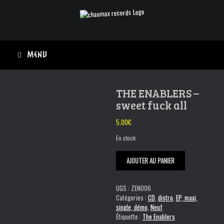
Skip
to
content
Menu
THE ENABLERS –
sweet fuck all
5,00
€
En stock
quantité
AJOUTER AU PANIER
de
THE
ENABLERS
UGS :
ZEN006
-
Catégories :
CD
,
distro
,
EP, maxi,
sweet
single, démo
,
Neuf
fuck
Étiquette :
The Enablers
all