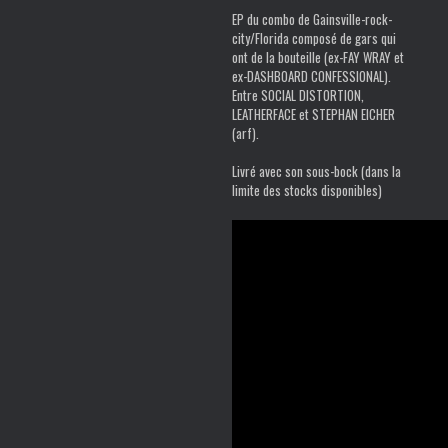
EP du combo de Gainsville-rock-
city/Florida composé de gars qui
ont de la bouteille (ex-FAY WRAY et
ex-DASHBOARD CONFESSIONAL).
Entre SOCIAL DISTORTION,
LEATHERFACE et STEPHAN EICHER
(arf).
Livré avec son sous-bock (dans la
limite des stocks disponibles)