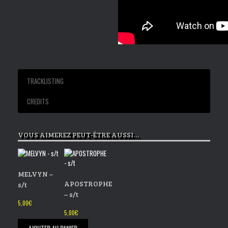
TRACKLISTING
CREDITS
01 Tomorrow
Newest Indüstry records 2003
02 Break your heart
VOUS AIMEREZ PEUT-ÊTRE AUSSI…
03 Better friend
04 Dear beer
05 High and outside
06 Apologize
MELVYN –
APOSTROPHE
s/t
– s/t
5,00
€
5,00
€