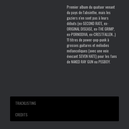
it
Premier album du quatuor venant
burn
du pays de l'absinthe, mais les
inside
gaziers n'en sont pas à leurs
débuts (ex-SECOND RATE, ex-
ORIGINAL DISEASE, ex-THE GRIMP,
ex-PORNODIVA, ex-CRESTFALLEN…)
11 titres de power-pop-punk à
grosses guitares et mélodies
mélancoliques (avec une voix
évocant SEVEN HATE) pour les fans
de NAKED RAY GUN ou PEGBOY.
TRACKLISTING
CREDITS
01 Thou Shalt Not Fear
Kicking records 2008
02 Lost In Paradise