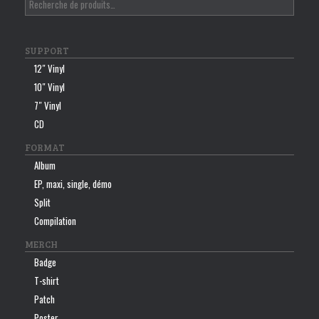
SUPPORT
12″ Vinyl
10″ Vinyl
7″ Vinyl
CD
FORMAT
Album
EP, maxi, single, démo
Split
Compilation
MERCH
Badge
T-shirt
Patch
Poster