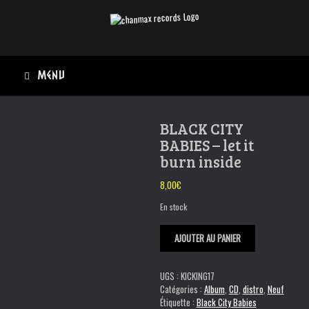
Skip
to
content
Menu
BLACK CITY
BABIES – let it
burn inside
8,00
€
En stock
quantité
AJOUTER AU PANIER
de
BLACK
CITY
UGS :
KICKING17
BABIES
Catégories :
Album
,
CD
,
distro
,
Neuf
-
Étiquette :
Black City Babies
let