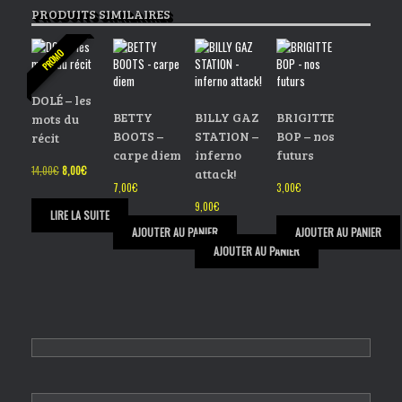
PRODUITS SIMILAIRES
03 Burn
04 Annoying Speech
05 Big Midnight
PROMO
06 Burden Life
07 Never Look Back
DOLÉ – les
08 A Grey Skyline
BETTY
BILLY GAZ
BRIGITTE
mots du
09 Cold Investigation
BOOTS –
STATION –
BOP – nos
récit
10 Stay Away
carpe diem
inferno
futurs
11 Memories
Le
Le
14,00
€
8,00
€
attack!
prix
prix
7,00
€
3,00
€
initial
actuel
9,00
€
était :
est :
LIRE LA SUITE
14,00€.
8,00€.
AJOUTER AU PANIER
AJOUTER AU PANIER
AJOUTER AU PANIER