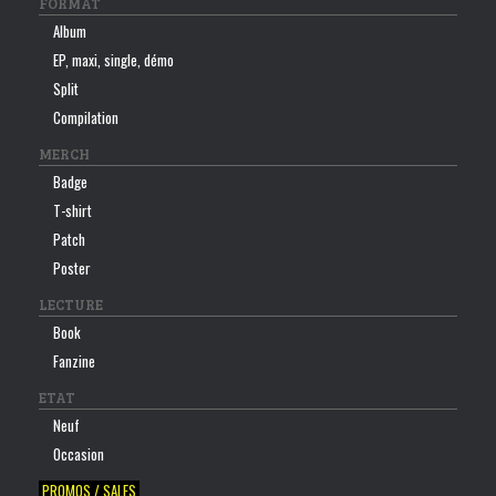
FORMAT
Album
EP, maxi, single, démo
Split
Compilation
MERCH
Badge
T-shirt
Patch
Poster
LECTURE
Book
Fanzine
ETAT
Neuf
Occasion
PROMOS / SALES