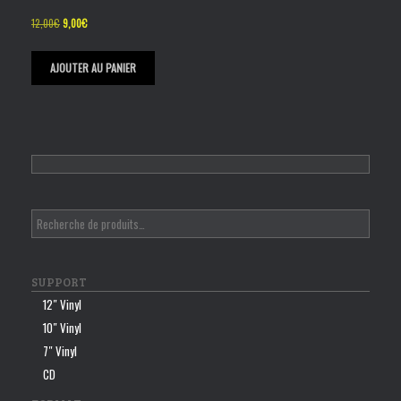
Le
Le
12,00
€
9,00
€
prix
prix
initial
actuel
était :
est :
AJOUTER AU PANIER
12,00€.
9,00€.
SUPPORT
12″ Vinyl
10″ Vinyl
7″ Vinyl
CD