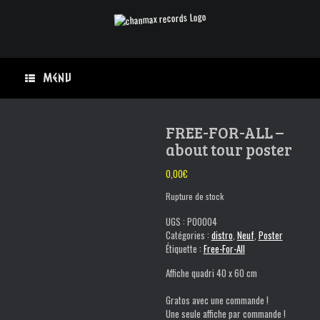
Skip
to
content
Menu
FREE-FOR-ALL –
about tour poster
0,00
€
Rupture de stock
UGS :
PO0004
Catégories :
distro
,
Neuf
,
Poster
Étiquette :
Free-For-All
Affiche quadri 40 x 60 cm
Gratos avec une commande !
Une seule affiche par commande !