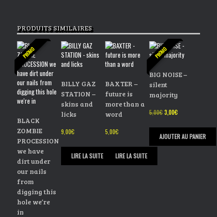
PRODUITS SIMILAIRES
PROMO
PROMO
BIG NOISE –
BILLY GAZ
BAXTER –
silent
STATION –
future is
majority
skins and
more than a
Le
Le
5,00
€
3,00
€
licks
word
BLACK
prix
prix
initial
actuel
ZOMBIE
9,00
€
5,00
€
était :
est :
AJOUTER AU PANIER
PROCESSION
5,00€.
3,00€.
we have
LIRE LA SUITE
LIRE LA SUITE
dirt under
our nails
from
digging this
hole we’re
in