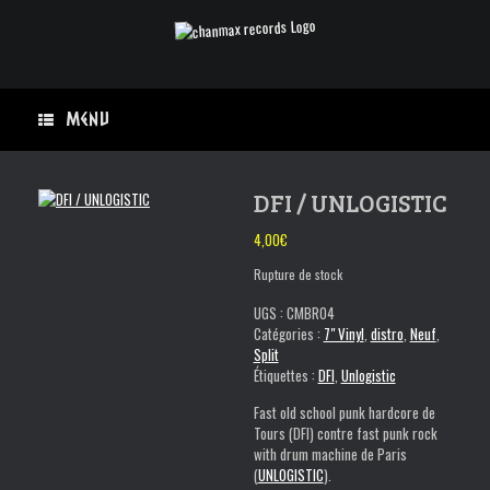
Skip
to
content
Menu
DFI / UNLOGISTIC
4,00
€
Rupture de stock
UGS :
CMBR04
Catégories :
7" Vinyl
,
distro
,
Neuf
,
Split
Étiquettes :
DFI
,
Unlogistic
Fast old school punk hardcore de
Tours (DFI) contre fast punk rock
with drum machine de Paris
(
UNLOGISTIC
).