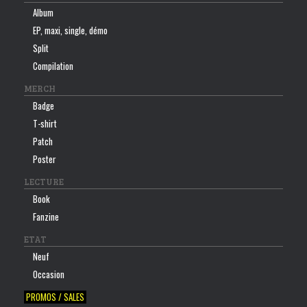
Album
EP, maxi, single, démo
Split
Compilation
MERCH
Badge
T-shirt
Patch
Poster
LECTURE
Book
Fanzine
ETAT
Neuf
Occasion
PROMOS / SALES