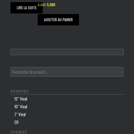
Le
Le
8,00
€
5,00
€
LIRE LA SUITE
prix
prix
initial
actuel
était :
est :
AJOUTER AU PANIER
8,00€.
5,00€.
SUPPORT
12″ Vinyl
10″ Vinyl
7″ Vinyl
CD
FORMAT