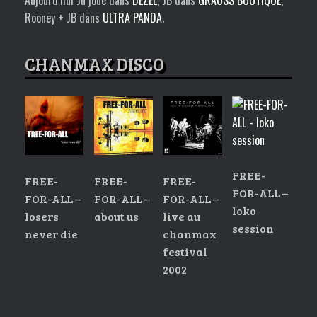
Aujourd’hui Ju joue dans
DEZEL
, JB dans
GRAUSS BOUTIQUE
,
Rooney + JB dans
ULTRA PANDA
.
CHANMAX DISCO
FREE-
FREE-
FREE-
FREE-
FOR-ALL –
FOR-ALL –
FOR-ALL –
FOR-ALL –
loko
losers
about us
live au
session
never die
chanmax
festival
2002