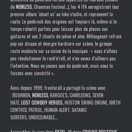
de
NEMLESS
, Chanmax Festival…), les 4
FFA
enregistrent leur
premier album ‘about us’ au loko studio, et reprennent la
route. Le punkrock des origines est toujours là, même si le
tempo ralentit parfois pour laisser plus de places aux
guitares et aux 2 chants de julien et alex. Mélangeant refrain
pop sur disque et énergie hardcore sur scène, le groupe
reste modeste sur sa vision de la musique : « nous n’allons
pas révolutionner le rock’n’roll, et n’en avons d’ailleurs pas
l’intention. Nous ne jouons que du punkrock, mais nous le
faisons avec sincérité ».
Ainsi depuis 1999, freeforall a partagé la scène avec
:
BUSHMEN
,
NEMLESS
,
KARGOL’S
,
CAMELEONS
,
SEVEN
HATE
,
LOST COWBOY HEROES
,
HUSTON SWING ENGINE
,
BIRTH
CONTROL PATROL
,
HUMAN ALERT
,
SATANIC
SURFERS
,
UNDECLINABLE
…