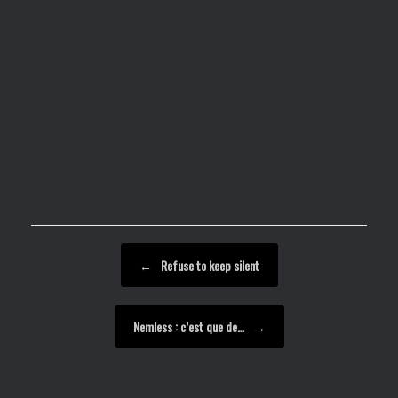
Post navigation
←
Refuse to keep silent
Nemless : c’est que de…
→