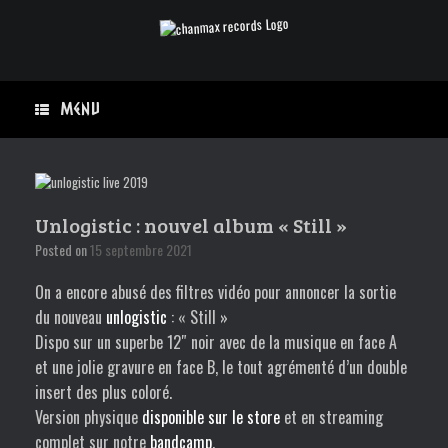
Skip
to
content
Menu
Unlogistic : nouvel album « Still »
Posted on
15 septembre 2021
On a encore abusé des filtres vidéo pour annoncer la sortie
du nouveau
unlogistic
: « Still »
Dispo sur un superbe 12″ noir avec de la musique en face A
et une jolie gravure en face B, le tout agrémenté d’un double
insert des plus coloré.
Version physique
disponible sur le store
et en streaming
complet sur notre
bandcamp
.