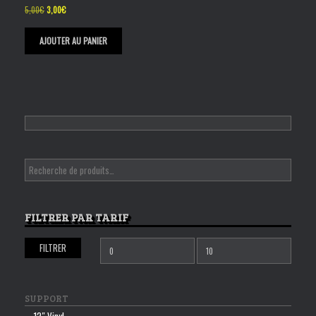
Le
Le
5,00
€
3,00
€
prix
prix
initial
actuel
AJOUTER AU PANIER
était :
est :
5,00€.
3,00€.
FILTRER PAR TARIF
FILTRER
Prix
Prix
min
max
SUPPORT