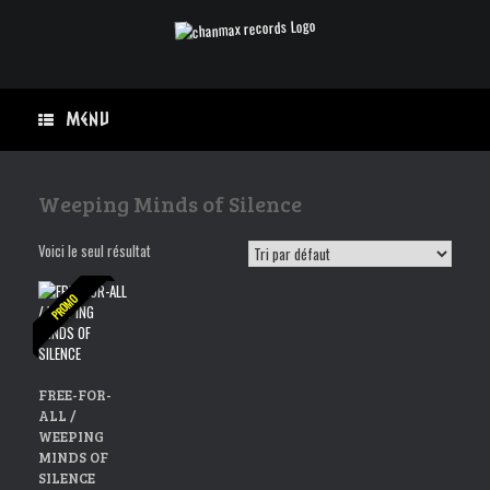
Skip
to
content
Menu
Weeping Minds of Silence
Voici le seul résultat
PROMO
FREE-FOR-
ALL /
WEEPING
MINDS OF
SILENCE