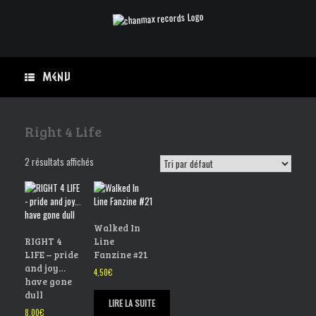
Skip
to
content
Menu
Right 4 Life
2 résultats affichés
Walked In
RIGHT 4
Line
LIFE – pride
Fanzine #21
and joy…
4,50
€
have gone
dull
LIRE LA SUITE
8,00
€