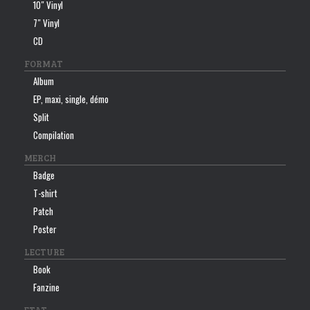
10″ Vinyl
7″ Vinyl
CD
FORMAT
Album
EP, maxi, single, démo
Split
Compilation
MERCH
Badge
T-shirt
Patch
Poster
LECTURE
Book
Fanzine