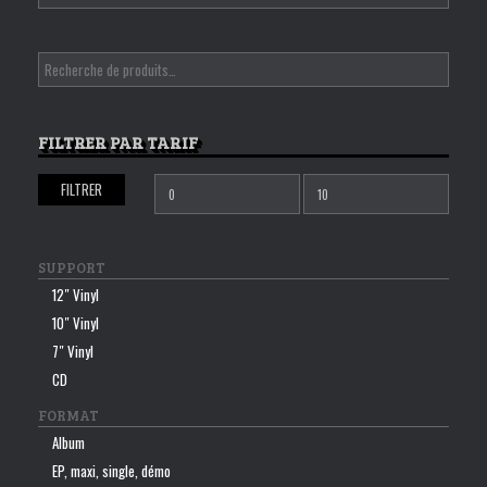
FILTRER PAR TARIF
FILTRER
Prix
Prix
min
max
SUPPORT
12″ Vinyl
10″ Vinyl
7″ Vinyl
CD
FORMAT
Album
EP, maxi, single, démo