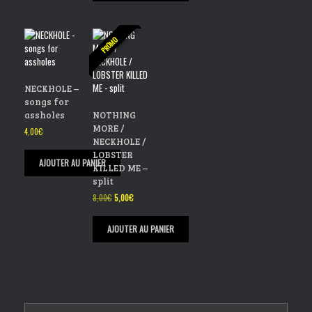
PROMO
NECKHOLE –
songs for
assholes
NOTHING
MORE /
4,00
€
NECKHOLE /
LOBSTER
AJOUTER AU PANIER
KILLED ME –
split
Le
Le
8,00
€
5,00
€
prix
prix
initial
actuel
AJOUTER AU PANIER
était :
est :
8,00€.
5,00€.