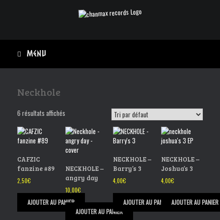
Skip
to
content
Menu
Neckhole
6 résultats affichés
CAFZIC
NECKHOLE –
NECKHOLE –
fanzine #89
NECKHOLE –
Barry’s 3
Joshua’s 3
angry day
2,50
€
4,00
€
4,00
€
10,00
€
AJOUTER AU PANIER
AJOUTER AU PANIER
AJOUTER AU PANIER
AJOUTER AU PANIER