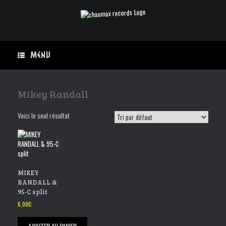
Skip
to
content
Menu
Mikey Randall
Voici le seul résultat
MIKEY
RANDALL &
95-C split
6,00
€