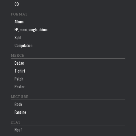
CD
FORMAT
Album
EP, maxi, single, démo
Split
Compilation
MERCH
Badge
T-shirt
Patch
Poster
LECTURE
Book
Fanzine
ETAT
Neuf