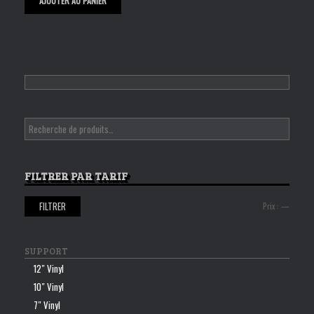
AJOUTER AU PANIER
FILTRER PAR TARIF
FILTRER
Prix
Prix
Prix :
—
min
max
SUPPORT
12″ Vinyl
10″ Vinyl
7″ Vinyl