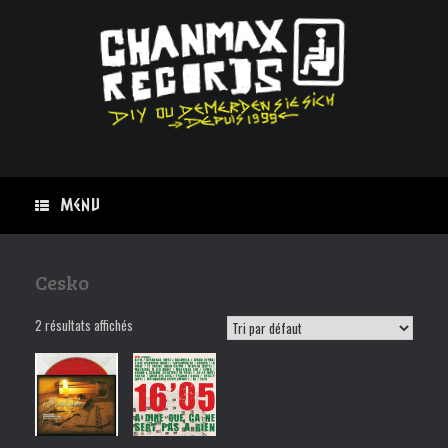
Skip
to
content
Menu
Cesko
2 résultats affichés