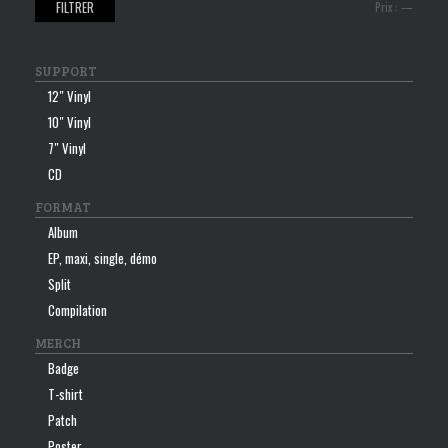
FILTRER
Prix
Prix
Prix :
—
min
max
SUPPORT
12″ Vinyl
10″ Vinyl
7″ Vinyl
CD
FORMAT
Album
EP, maxi, single, démo
Split
Compilation
MERCH
Badge
T-shirt
Patch
Poster