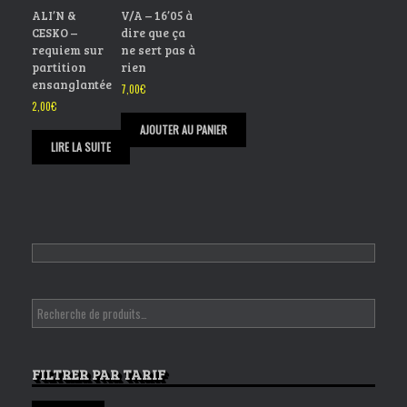
ALI’N &
V/A – 16’05 à
CESKO –
dire que ça
requiem sur
ne sert pas à
partition
rien
ensanglantée
7,00
€
2,00
€
AJOUTER AU PANIER
LIRE LA SUITE
FILTRER PAR TARIF