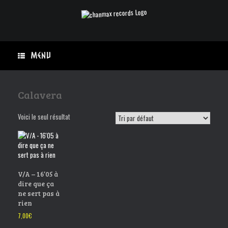
Skip
to
content
Menu
Calavera
Voici le seul résultat
V/A – 16’05 à
dire que ça
ne sert pas à
rien
7,00
€