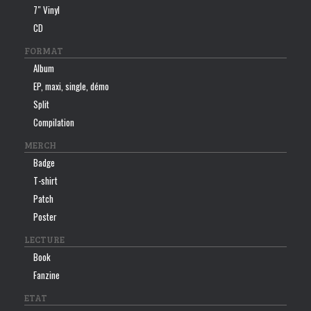
7″ Vinyl
CD
FORMAT
Album
EP, maxi, single, démo
Split
Compilation
MERCH
Badge
T-shirt
Patch
Poster
LECTURE
Book
Fanzine
ETAT