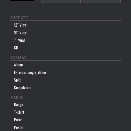
min
max
SUPPORT
12″ Vinyl
10″ Vinyl
7″ Vinyl
CD
FORMAT
Album
EP, maxi, single, démo
Split
Compilation
MERCH
Badge
T-shirt
Patch
Poster