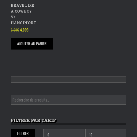
BRAVE LIKE
A COWBOY
Vs
HANGIN’OUT
Le
Le
8,00
€
4,00
€
prix
prix
initial
actuel
AJOUTER AU PANIER
était :
est :
8,00€.
4,00€.
FILTRER PAR TARIF
FILTRER
Prix
Prix