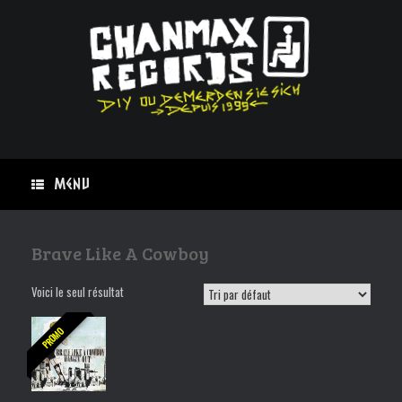
Skip
to
content
Menu
Brave Like A Cowboy
Voici le seul résultat
PROMO