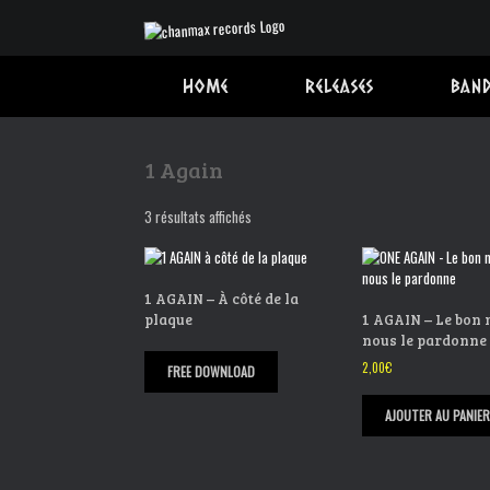
Skip
to
content
Home
Releases
Band
1 Again
3 résultats affichés
1 AGAIN – À côté de la
plaque
1 AGAIN – Le bon 
nous le pardonne
2,00
€
FREE DOWNLOAD
AJOUTER AU PANIER