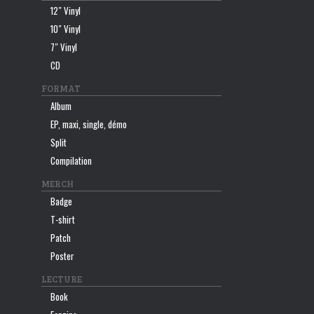
12″ Vinyl
10″ Vinyl
7″ Vinyl
CD
FORMAT
Album
EP, maxi, single, démo
Split
Compilation
MERCH
Badge
T-shirt
Patch
Poster
LECTURE
Book