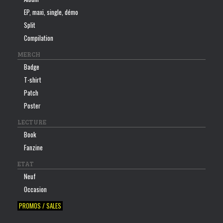
EP, maxi, single, démo
Split
Compilation
MERCH
Badge
T-shirt
Patch
Poster
LECTURE
Book
Fanzine
ETAT
Neuf
Occasion
PROMOS / SALES