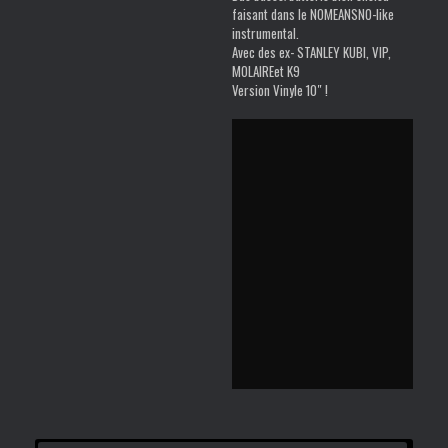
faisant dans le NOMEANSNO-like
instrumental.
Avec des ex- STANLEY KUBI, VIP,
MOLAIREet K9
Version Vinyle 10″ !