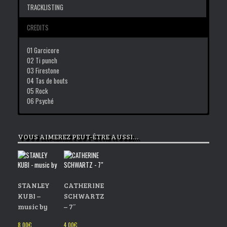
TRACKLISTING
CREDITS
01 Garcicore
02 Ti punch
03 Firestone
04 Tas de bouts
05 Rock
06 Psyché
Emergence / I Love Cops / En Veux Tu ? En V’là ! / PaVé 2012
VOUS AIMEREZ PEUT-ÊTRE AUSSI…
STANLEY
CATHERINE
KUBI –
SCHWARTZ
music by
– 7″
8,00
€
4,00
€