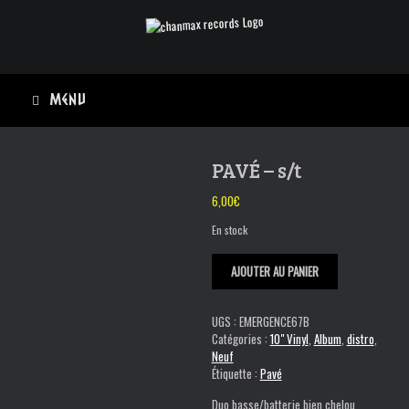
Skip
to
content
Menu
PAVÉ – s/t
6,00
€
En stock
quantité
AJOUTER AU PANIER
de
PAVÉ
-
UGS :
EMERGENCE67B
s/t
Catégories :
10" Vinyl
,
Album
,
distro
,
Neuf
Étiquette :
Pavé
Duo basse/batterie bien chelou