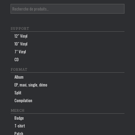
SUPPORT
12″ Vinyl
10″ Vinyl
7″ Vinyl
CD
FORMAT
Album
EP, maxi, single, démo
Split
Compilation
MERCH
Badge
T-shirt
Patch