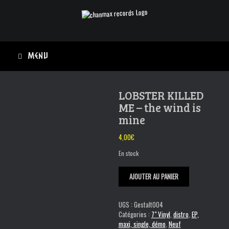
Skip
to
content
Menu
LOBSTER KILLED
ME – the wind is
mine
4,00
€
En stock
quantité
AJOUTER AU PANIER
de
LOBSTER
KILLED
UGS :
Gestalt004
ME
Catégories :
7" Vinyl
,
distro
,
EP,
-
maxi, single, démo
,
Neuf
the