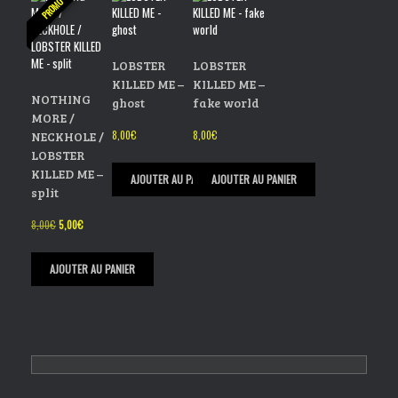
PROMO
LOBSTER
LOBSTER
KILLED ME –
KILLED ME –
NOTHING
ghost
fake world
MORE /
NECKHOLE /
8,00
€
8,00
€
LOBSTER
KILLED ME –
AJOUTER AU PANIER
AJOUTER AU PANIER
split
Le
Le
8,00
€
5,00
€
prix
prix
initial
actuel
était :
est :
AJOUTER AU PANIER
8,00€.
5,00€.