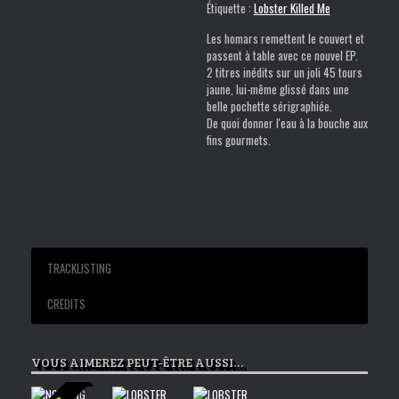
Étiquette :
Lobster Killed Me
wind
is
Les homars remettent le couvert et
mine
passent à table avec ce nouvel EP.
2 titres inédits sur un joli 45 tours
jaune, lui-même glissé dans une
belle pochette sérigraphiée.
De quoi donner l'eau à la bouche aux
fins gourmets.
TRACKLISTING
CREDITS
01 The wind is mine
Gestalt records 2008
02 Reality
VOUS AIMEREZ PEUT-ÊTRE AUSSI…