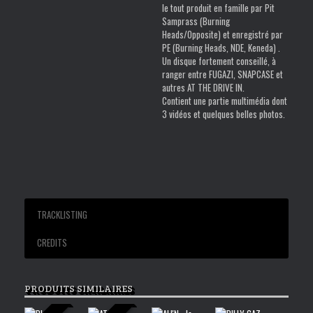
le tout produit en famille par Pit
Samprass (Burning
Heads/Opposite) et enregistré par
PE (Burning Heads, NDE, Keneda) .
Un disque fortement conseillé, à
ranger entre FUGAZI, SNAPCASE et
autres AT THE DRIVE IN.
Contient une partie multimédia dont
3 vidéos et quelques belles photos.
TRACKLISTING
CREDITS
01 Choice
The Age Of Venus 2004
02 Come down
PRODUITS SIMILAIRES
03 You dig
04 Doubt