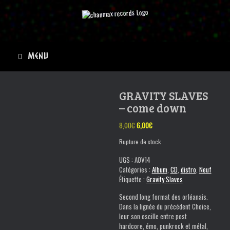
Skip
to
content
Menu
GRAVITY SLAVES
PROMO
– come down
Le
Le
8,00
€
6,00
€
prix
prix
Rupture de stock
initial
actuel
était :
est :
UGS :
AOV14
8,00€.
6,00€.
Catégories :
Album
,
CD
,
distro
,
Neuf
Étiquette :
Gravity Slaves
Second long format des orléanais.
Dans la lignée du précédent Choice,
leur son oscille entre post
hardcore, émo, punkrock et métal,