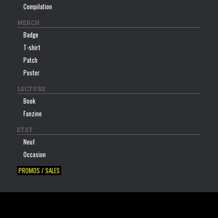
Compilation
MERCH
Badge
T-shirt
Patch
Poster
LECTURE
Book
Fanzine
ETAT
Neuf
Occasion
PROMOS / SALES