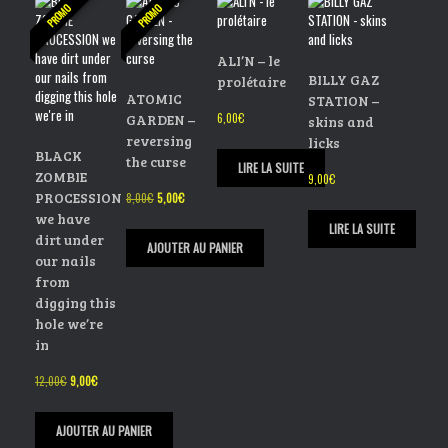
05 I remeber
PROMO
PROMO
06 Not in peace
07 Golden
ALI’N – le
08 Close to me
BILLY GAZ
prolétaire
08 Voices
ATOMIC
STATION –
08 Easy-mode
GARDEN –
6,00
€
skins and
08 Satanas playground
reversing
licks
08 Congratulation Mr. X
BLACK
the curse
LIRE LA SUITE
ZOMBIE
9,00
€
PROCESSION
Le
Le
8,00
€
5,00
€
prix
prix
we have
LIRE LA SUITE
initial
actuel
dirt under
était :
est :
AJOUTER AU PANIER
our nails
8,00€.
5,00€.
from
digging this
hole we’re
in
Le
Le
12,00
€
9,00
€
prix
prix
initial
actuel
était :
est :
AJOUTER AU PANIER
12,00€.
9,00€.