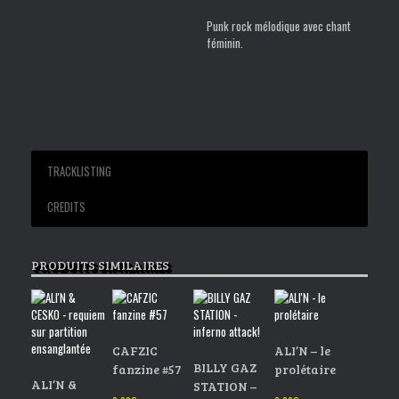
Punk rock mélodique avec chant
féminin.
TRACKLISTING
CREDITS
1. Thanks
Sound Speed Records – 2019
2. Ocean’s Lullaby
PRODUITS SIMILAIRES
3. Navel Of The World
4. Rotten To The Core
5. Missing Part
CAFZIC
ALI’N – le
BILLY GAZ
fanzine #57
prolétaire
ALI’N &
STATION –