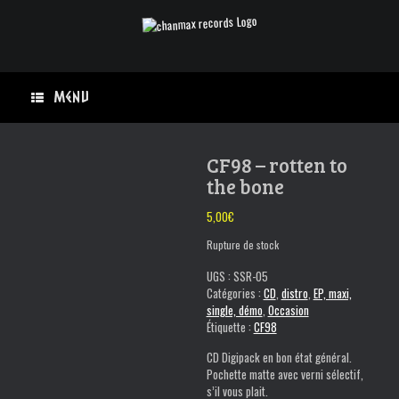
Skip
to
content
Menu
CF98 – rotten to
the bone
5,00
€
Rupture de stock
UGS :
SSR-05
Catégories :
CD
,
distro
,
EP, maxi,
single, démo
,
Occasion
Étiquette :
CF98
CD Digipack en bon état général.
Pochette matte avec verni sélectif,
s’il vous plait.