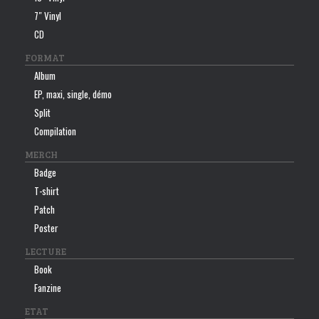
7″ Vinyl
CD
FORMAT
Album
EP, maxi, single, démo
Split
Compilation
MERCH
Badge
T-shirt
Patch
Poster
LECTURE
Book
Fanzine
ETAT