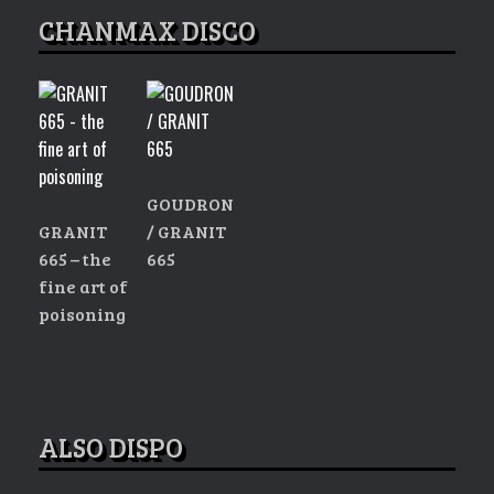
CHANMAX DISCO
GOUDRON
GRANIT
/ GRANIT
665 – the
665
fine art of
poisoning
Ce
produit
a
plusieurs
ALSO DISPO
variations.
Les