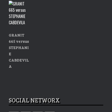
options
peuvent
être
choisies
sur
GRANIT
la
665 versus
page
STEPHANI
du
E
produit
CABDEVIL
A
SOCIAL NETWORX